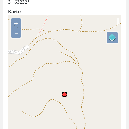
31.63232°
Karte
+
–