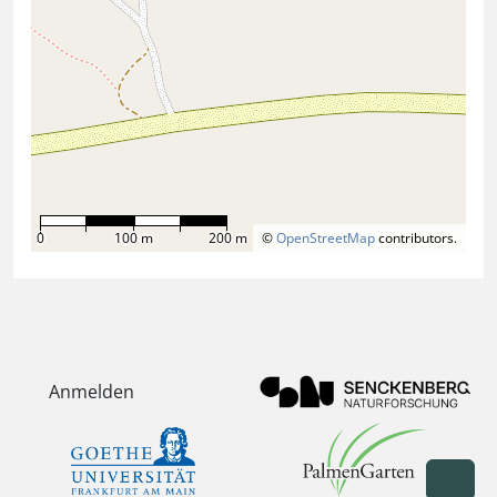
0
100 m
200 m
©
OpenStreetMap
contributors.
Anmelden