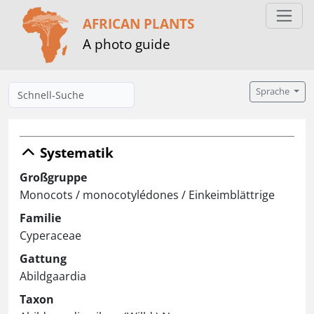
AFRICAN PLANTS
A photo guide
Sprache
Systematik
Großgruppe
Monocots / monocotylédones / Einkeimblättrige
Familie
Cyperaceae
Gattung
Abildgaardia
Taxon