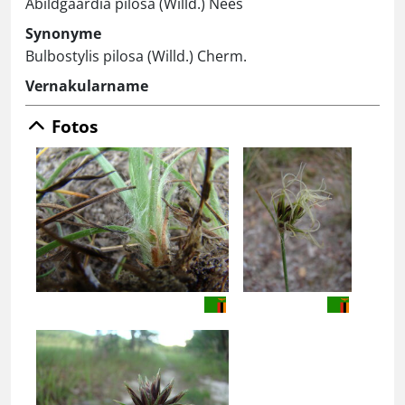
Abildgaardia pilosa (Willd.) Nees
Synonyme
Bulbostylis pilosa (Willd.) Cherm.
Vernakularname
Fotos