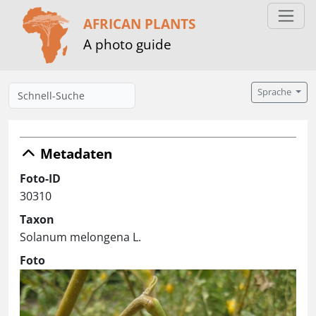
AFRICAN PLANTS
A photo guide
Sprache
Metadaten
Foto-ID
30310
Taxon
Solanum melongena L.
Foto