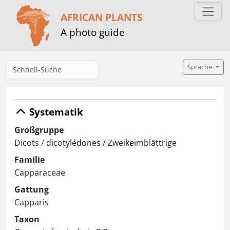
AFRICAN PLANTS
A photo guide
Sprache
Systematik
Großgruppe
Dicots / dicotylédones / Zweikeimblättrige
Familie
Capparaceae
Gattung
Capparis
Taxon