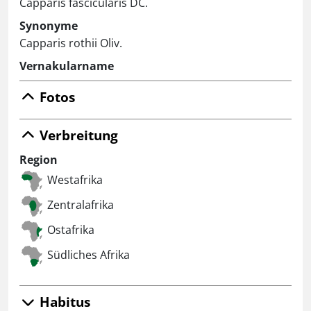
Capparis fascicularis DC.
Synonyme
Capparis rothii Oliv.
Vernakularname
Fotos
Verbreitung
Region
Westafrika
Zentralafrika
Ostafrika
Südliches Afrika
Habitus