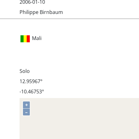
2006-01-10
Philippe Birnbaum
Mali
Solo
12.95967°
-10.46753°
+
–