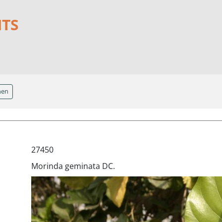
NTS
hen
27450
Morinda geminata DC.