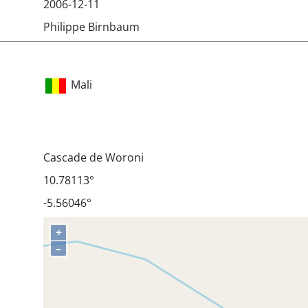
2006-12-11
Philippe Birnbaum
Mali
Cascade de Woroni
10.78113°
-5.56046°
+
–