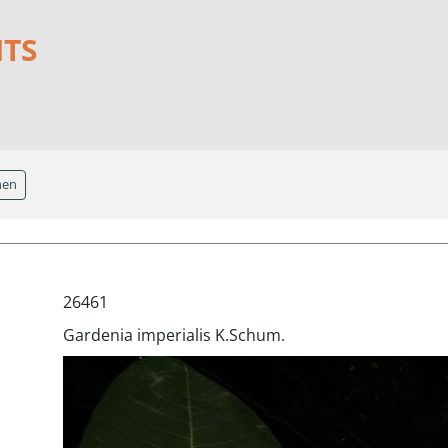
NTS
hen
26461
Gardenia imperialis K.Schum.