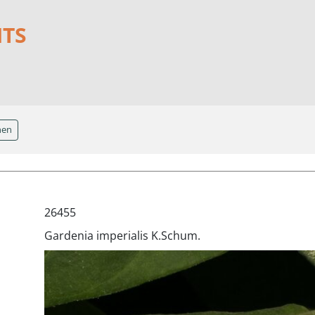
NTS
hen
26455
Gardenia imperialis K.Schum.