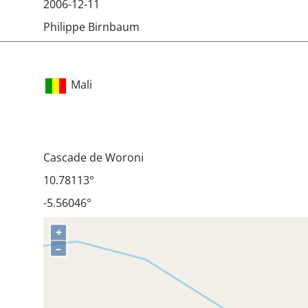
2006-12-11
Philippe Birnbaum
Mali
Cascade de Woroni
10.78113°
-5.56046°
+
–