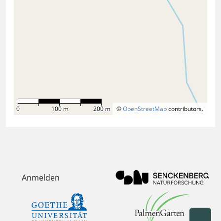
0
100 m
200 m
©
OpenStreetMap
contributors.
Anmelden