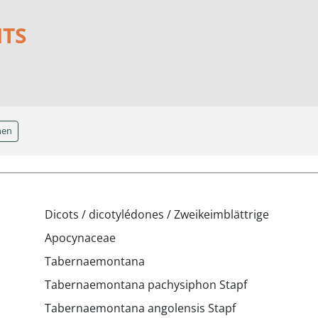
NTS
hen
Dicots / dicotylédones / Zweikeimblättrige
Apocynaceae
Tabernaemontana
Tabernaemontana pachysiphon Stapf
Tabernaemontana angolensis Stapf