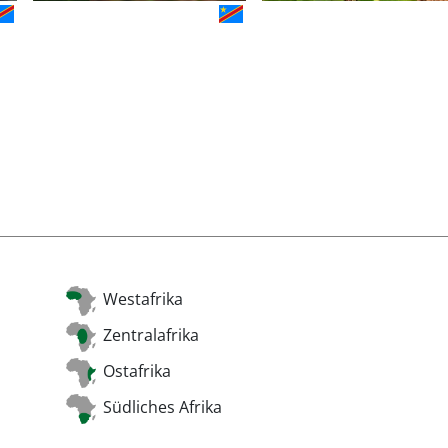
Westafrika
Zentralafrika
Ostafrika
Südliches Afrika