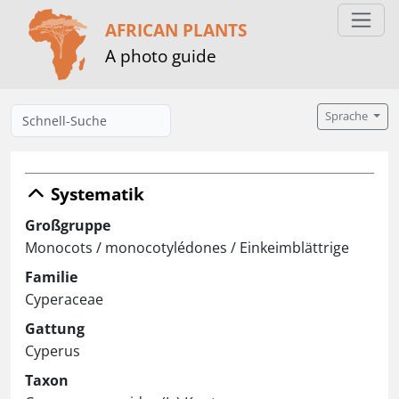
AFRICAN PLANTS
A photo guide
Sprache
Systematik
Großgruppe
Monocots / monocotylédones / Einkeimblättrige
Familie
Cyperaceae
Gattung
Cyperus
Taxon