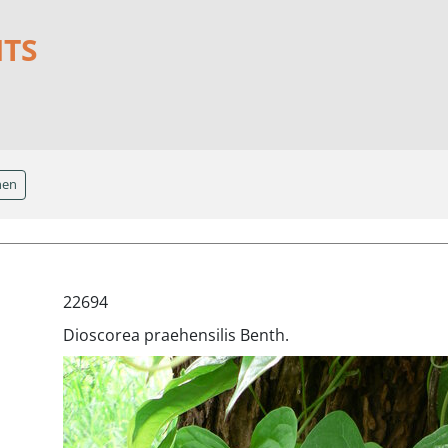
NTS
hen
22694
Dioscorea praehensilis Benth.