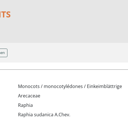
NTS
hen
Monocots / monocotylédones / Einkeimblättrige
Arecaceae
Raphia
Raphia sudanica A.Chev.