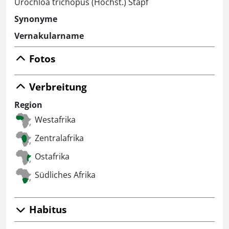
Urochloa trichopus (Hochst.) Stapf
Synonyme
Vernakularname
Fotos
Verbreitung
Region
Westafrika
Zentralafrika
Ostafrika
Südliches Afrika
Habitus