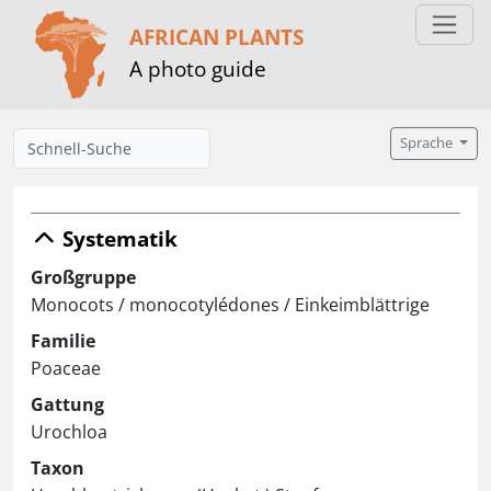
AFRICAN PLANTS
A photo guide
Sprache
Systematik
Großgruppe
Monocots / monocotylédones / Einkeimblättrige
Familie
Poaceae
Gattung
Urochloa
Taxon