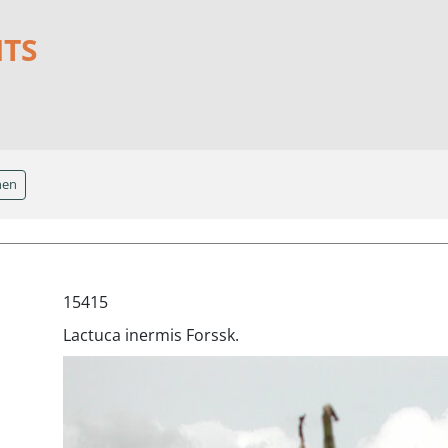
NTS
hen
15415
Lactuca inermis Forssk.