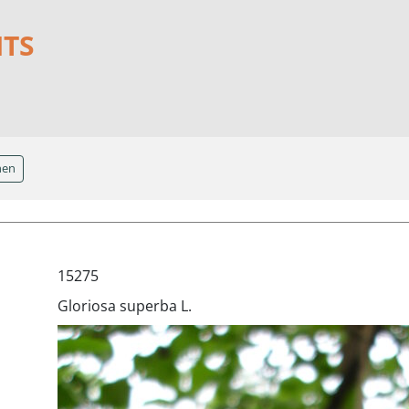
NTS
hen
15275
Gloriosa superba L.