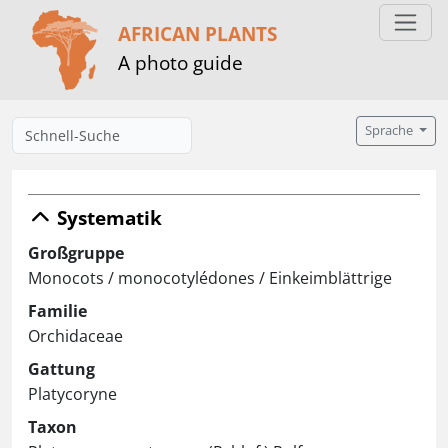
AFRICAN PLANTS
A photo guide
Sprache
Systematik
Großgruppe
Monocots / monocotylédones / Einkeimblättrige
Familie
Orchidaceae
Gattung
Platycoryne
Taxon