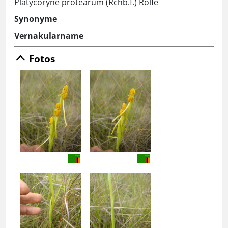
Platycoryne protearum (Rchb.f.) Rolfe
Synonyme
Vernakularname
Fotos