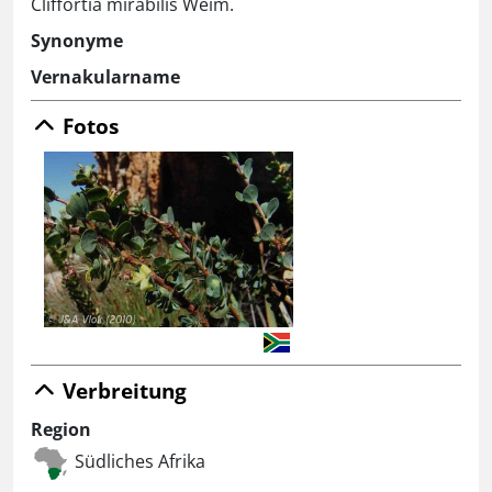
Cliffortia mirabilis Weim.
Synonyme
Vernakularname
Fotos
Verbreitung
Region
Südliches Afrika