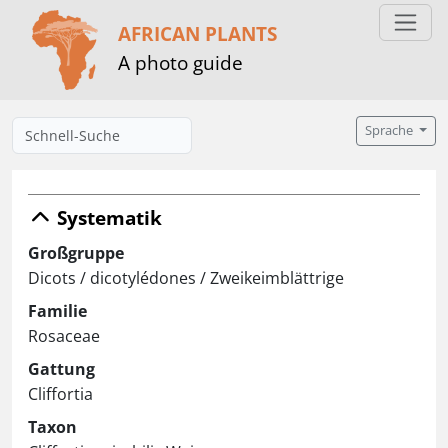
AFRICAN PLANTS
A photo guide
Sprache
Systematik
Großgruppe
Dicots / dicotylédones / Zweikeimblättrige
Familie
Rosaceae
Gattung
Cliffortia
Taxon