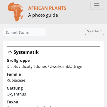
AFRICAN PLANTS
A photo guide
Sprache
Systematik
Großgruppe
Dicots / dicotylédones / Zweikeimblättrige
Familie
Rubiaceae
Gattung
Oxyanthus
Taxon