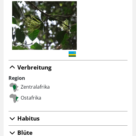
Verbreitung
Region
Zentralafrika
Ostafrika
Habitus
Blüte