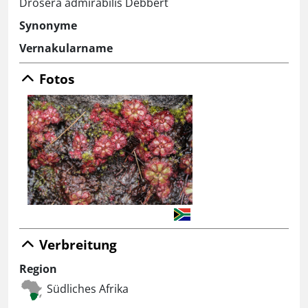
Drosera admirabilis Debbert
Synonyme
Vernakularname
Fotos
Verbreitung
Region
Südliches Afrika