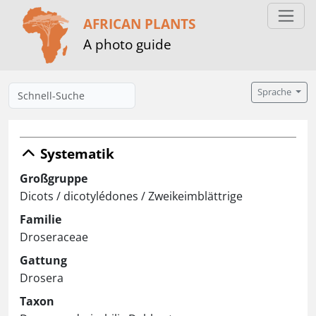
AFRICAN PLANTS
A photo guide
Sprache
Systematik
Großgruppe
Dicots / dicotylédones / Zweikeimblättrige
Familie
Droseraceae
Gattung
Drosera
Taxon