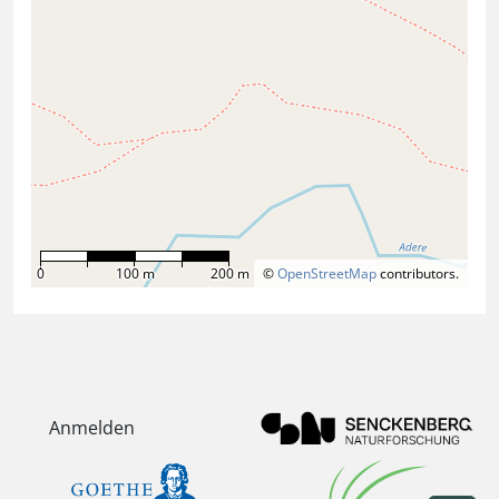
0
100 m
200 m
©
OpenStreetMap
contributors.
Anmelden