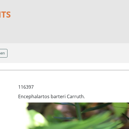
NTS
hen
116397
Encephalartos barteri Carruth.