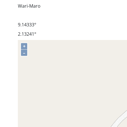
Wari-Maro
9.14333°
2.13241°
+
–