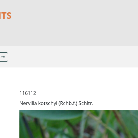
NTS
hen
116112
Nervilia kotschyi (Rchb.f.) Schltr.