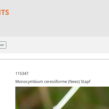
NTS
hen
115347
Monocymbium ceresiiforme (Nees) Stapf