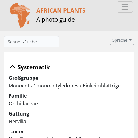
AFRICAN PLANTS
A photo guide
Sprache
Systematik
Großgruppe
Monocots / monocotylédones / Einkeimblättrige
Familie
Orchidaceae
Gattung
Nervilia
Taxon