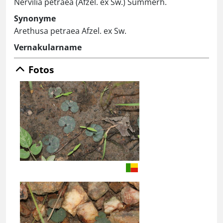
Nervilia petraea (Afzel. ex Sw.) Summerh.
Synonyme
Arethusa petraea Afzel. ex Sw.
Vernakularname
Fotos