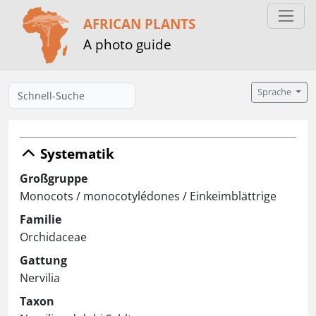
AFRICAN PLANTS
A photo guide
Sprache
Systematik
Großgruppe
Monocots / monocotylédones / Einkeimblättrige
Familie
Orchidaceae
Gattung
Nervilia
Taxon