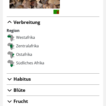
Verbreitung
Region
Westafrika
Zentralafrika
Ostafrika
Südliches Afrika
Habitus
Blüte
Frucht