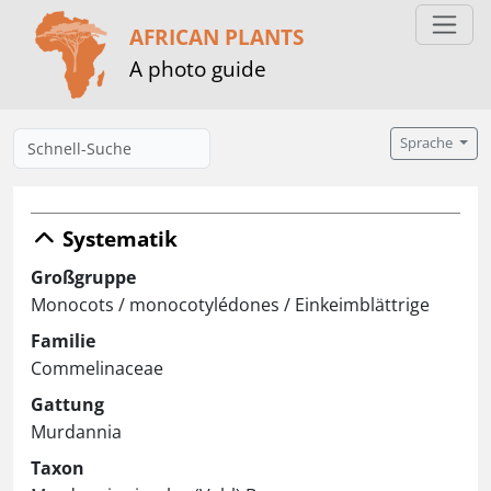
AFRICAN PLANTS
A photo guide
Sprache
Systematik
Großgruppe
Monocots / monocotylédones / Einkeimblättrige
Familie
Commelinaceae
Gattung
Murdannia
Taxon