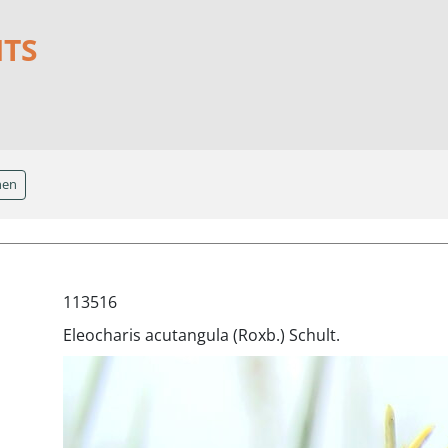
NTS
hen
113516
Eleocharis acutangula (Roxb.) Schult.