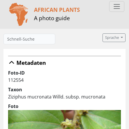
AFRICAN PLANTS
A photo guide
Sprache
Metadaten
Foto-ID
112554
Taxon
Ziziphus mucronata Willd. subsp. mucronata
Foto