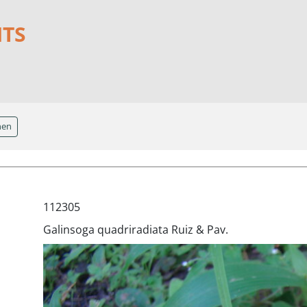
NTS
hen
112305
Galinsoga quadriradiata Ruiz & Pav.