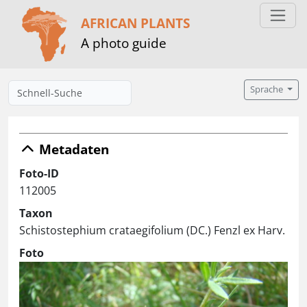
AFRICAN PLANTS
A photo guide
Sprache
Metadaten
Foto-ID
112005
Taxon
Schistostephium crataegifolium (DC.) Fenzl ex Harv.
Foto