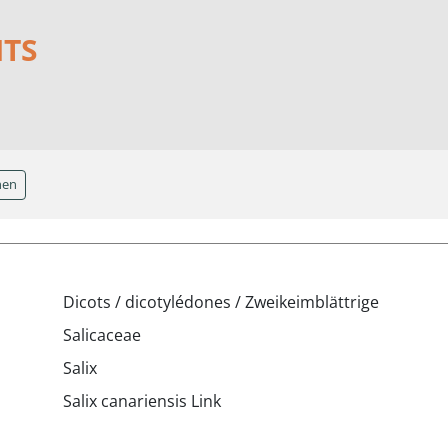
NTS
hen
Dicots / dicotylédones / Zweikeimblättrige
Salicaceae
Salix
Salix canariensis Link