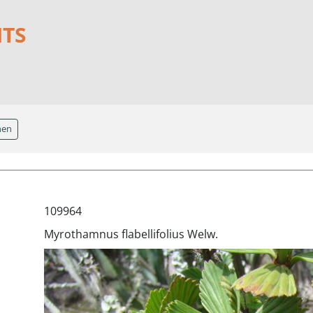
NTS
hen
109964
Myrothamnus flabellifolius Welw.