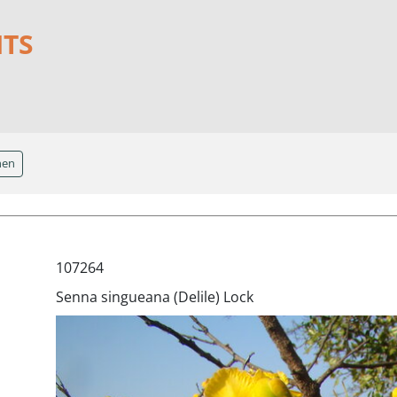
NTS
hen
107264
Senna singueana (Delile) Lock