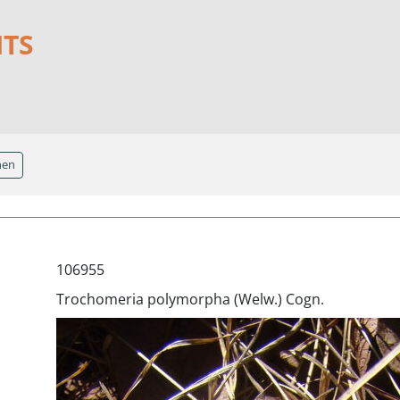
NTS
hen
106955
Trochomeria polymorpha (Welw.) Cogn.