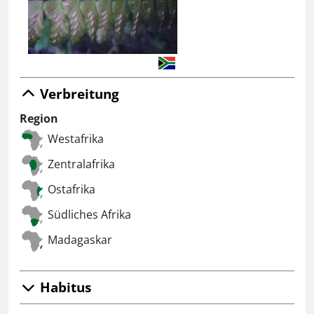
Verbreitung
Region
Westafrika
Zentralafrika
Ostafrika
Südliches Afrika
Madagaskar
Habitus