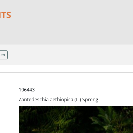
NTS
hen
106443
Zantedeschia aethiopica (L.) Spreng.