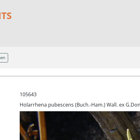
NTS
hen
105643
Holarrhena pubescens (Buch.-Ham.) Wall. ex G.Do