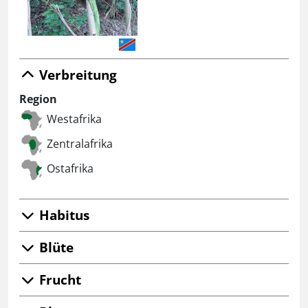
Verbreitung
Region
Westafrika
Zentralafrika
Ostafrika
Habitus
Blüte
Frucht