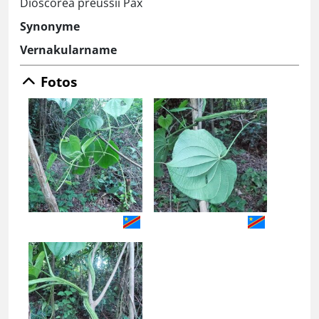
Dioscorea preussii Pax
Synonyme
Vernakularname
Fotos