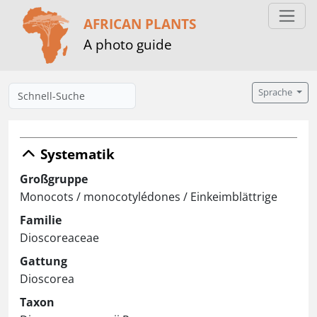
AFRICAN PLANTS
A photo guide
Sprache
Systematik
Großgruppe
Monocots / monocotylédones / Einkeimblättrige
Familie
Dioscoreaceae
Gattung
Dioscorea
Taxon