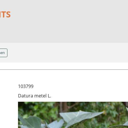
NTS
hen
103799
Datura metel L.