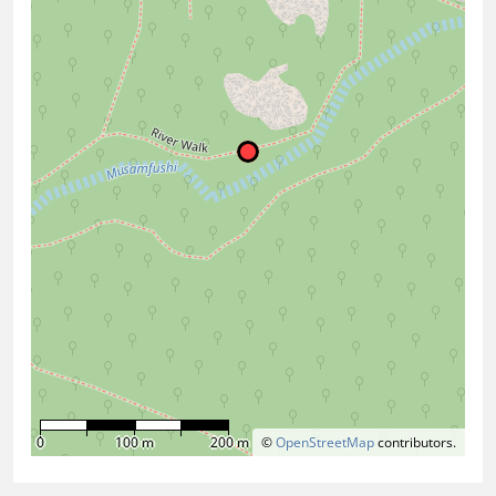
0
100 m
200 m
©
OpenStreetMap
contributors.