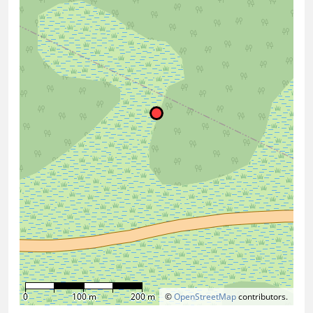
0
100 m
200 m
©
OpenStreetMap
contributors.