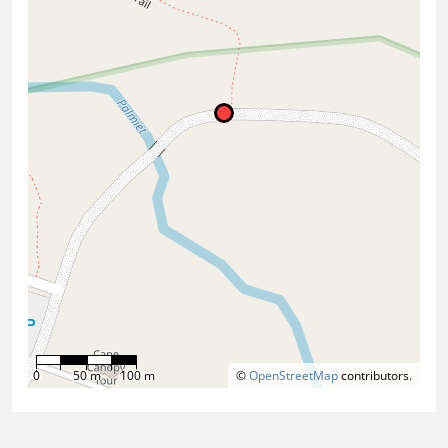
0
50 m
100 m
©
OpenStreetMap
contributors.