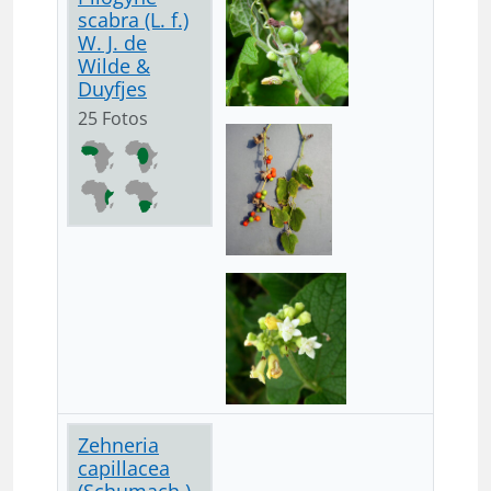
scabra (L. f.)
W. J. de
Wilde &
Duyfjes
25 Fotos
Zehneria
capillacea