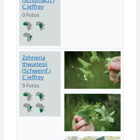
(Schumach.)
C.Jeffrey
0 Fotos
Zehneria
thwaitesii
(Schweinf.)
C.Jeffrey
9 Fotos