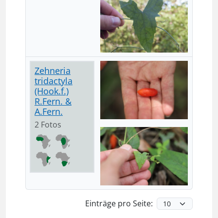
Zehneria
tridactyla
(Hook.f.)
R.Fern. &
A.Fern.
2 Fotos
Einträge pro Seite: