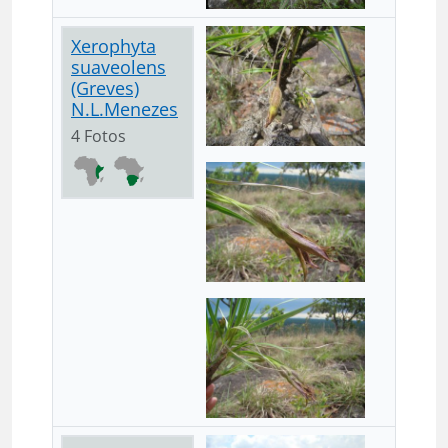
Xerophyta
suaveolens
(Greves)
N.L.Menezes
4 Fotos