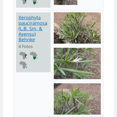
Xerophyta
pauciramosa
(L.B. Sm. &
Ayensu)
Behnke
4 Fotos