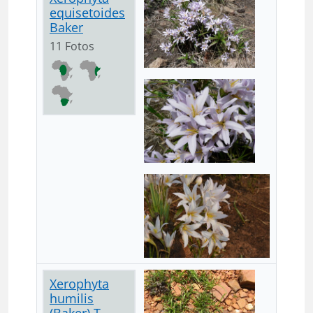
equisetoides
Baker
11 Fotos
Xerophyta
humilis