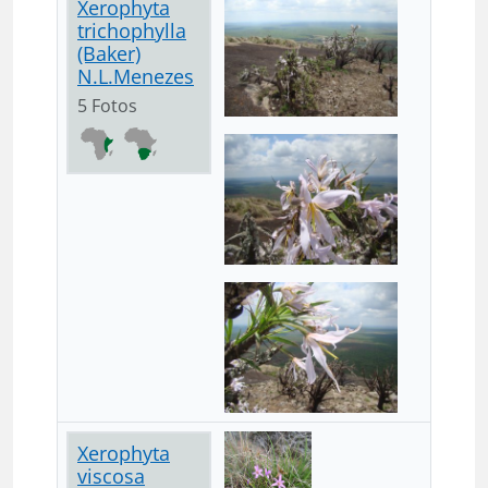
Xerophyta
trichophylla
(Baker)
N.L.Menezes
5 Fotos
Xerophyta
viscosa