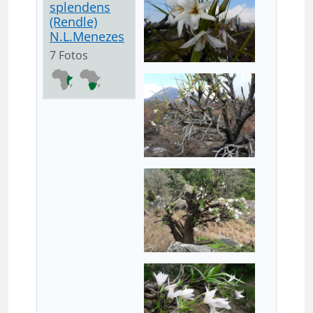
splendens
(Rendle)
N.L.Menezes
7 Fotos