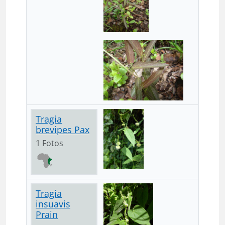
Tragia
brevipes Pax
1 Fotos
Tragia
insuavis
Prain