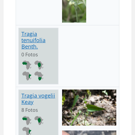
Tragia
tenuifolia
Benth.
0 Fotos
Tragia vogelii
Keay
8 Fotos