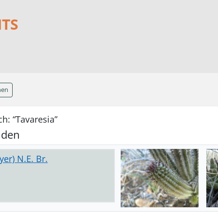
NTS
hen
h: “Tavaresia”
nden
yer) N.E. Br.