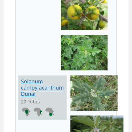
Solanum
campylacanthum
Dunal
20 Fotos