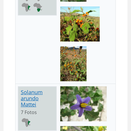
Solanum
arundo
Mattei
7 Fotos