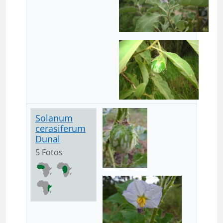
Solanum
cerasiferum
Dunal
5 Fotos