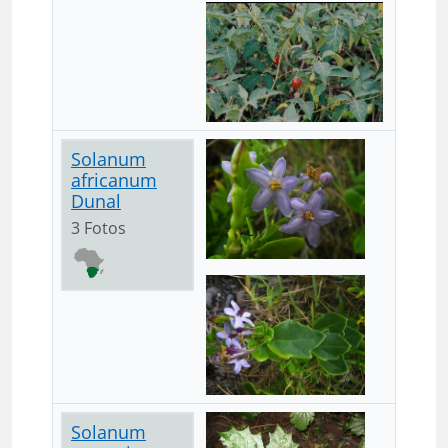
Solanum
africanum
Dunal
3 Fotos
Solanum