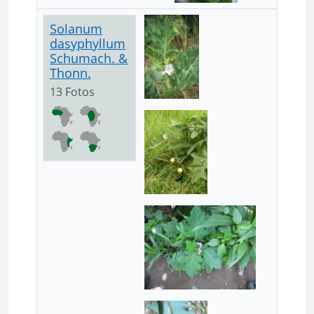
Solanum
dasyphyllum
Schumach. &
Thonn.
13 Fotos