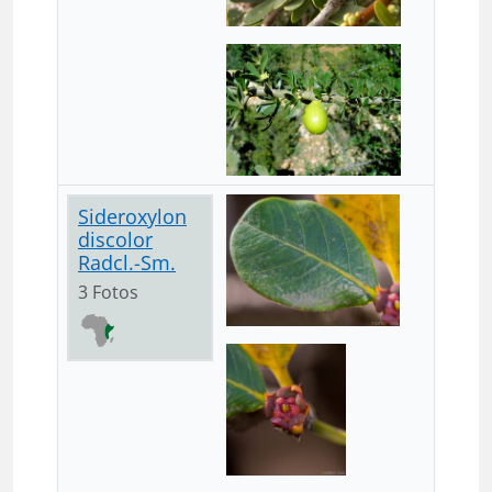
Sideroxylon
discolor
Radcl.-Sm.
3 Fotos