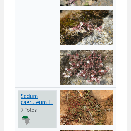
Sedum
caeruleum L.
7 Fotos