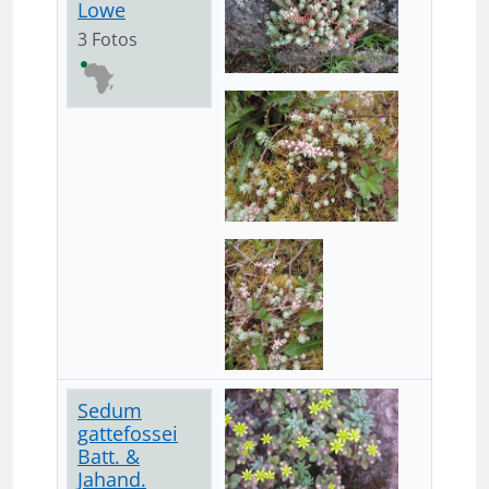
Lowe
3 Fotos
Sedum
gattefossei
Batt. &
Jahand.