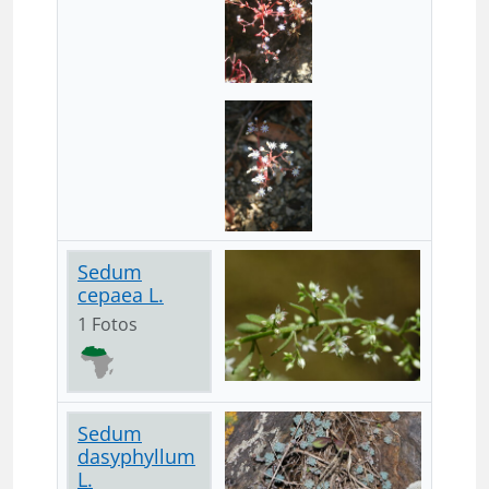
Sedum
cepaea L.
1 Fotos
Sedum
dasyphyllum
L.