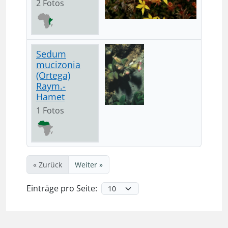
2 Fotos
Sedum
mucizonia
(Ortega)
Raym.-
Hamet
1 Fotos
« Zurück
Weiter »
Einträge pro Seite: